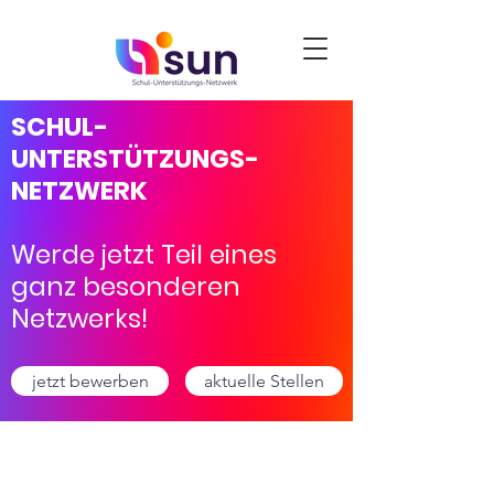
SCHUL-
UNTERSTÜTZUNGS-
NETZWERK
Werde jetzt Teil eines
ganz besonderen
Netzwerks!
jetzt bewerben
aktuelle Stellen
Förderkurse