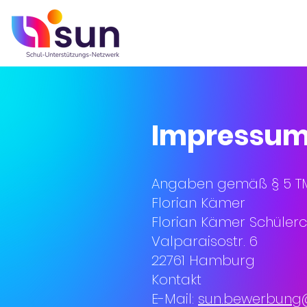
Impressu
Angaben gemäß § 5 
Florian Kämer
Florian Kämer Schüler
Valparaisostr. 6
22761 Hamburg
Kontakt
E-Mail:
sun.bewerbung