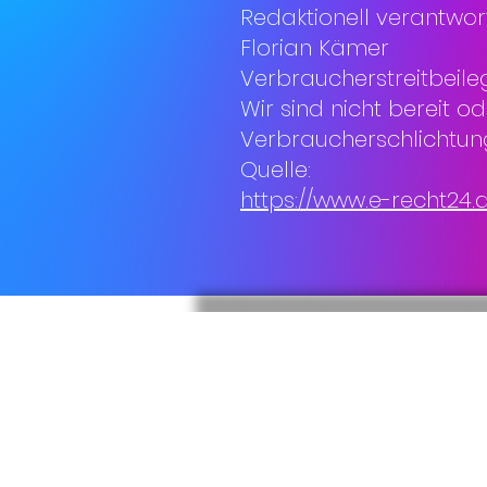
Redaktionell verantwort
Florian Kämer
Verbraucherstreitbeile
Wir sind nicht bereit o
Verbraucherschlichtung
Quelle:
https://www.e-recht24