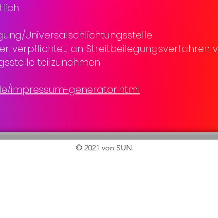
lich
gung/Universalschlichtungsstelle
der verpflichtet, an Streitbeilegungsverfahren v
sstelle teilzunehmen.
.de/impressum-generator.html
© 2021 von SUN.