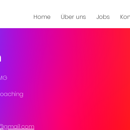
Home
Über uns
Jobs
Kon
m
TMG
coaching
@gmail.com